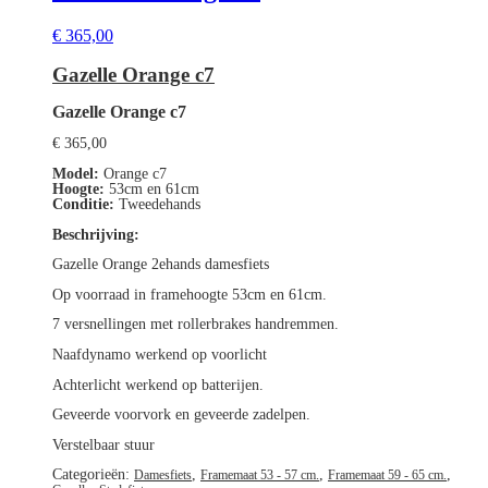
€
365,00
Gazelle Orange c7
Gazelle Orange c7
€
365,00
Model:
Orange c7
Hoogte:
53cm en 61cm
Conditie:
Tweedehands
Beschrijving:
Gazelle Orange 2ehands damesfiets
Op voorraad in framehoogte 53cm en 61cm.
7 versnellingen met rollerbrakes handremmen.
Naafdynamo werkend op voorlicht
Achterlicht werkend op batterijen.
Geveerde voorvork en geveerde zadelpen.
Verstelbaar stuur
Categorieën:
,
,
,
Damesfiets
Framemaat 53 - 57 cm.
Framemaat 59 - 65 cm.