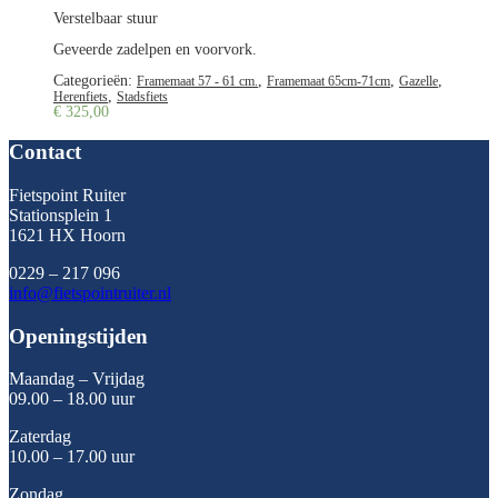
Verstelbaar stuur
Geveerde zadelpen en voorvork.
Categorieën:
,
,
,
Framemaat 57 - 61 cm.
Framemaat 65cm-71cm
Gazelle
,
Herenfiets
Stadsfiets
€
325,00
Contact
Fietspoint Ruiter
Stationsplein 1
1621 HX Hoorn
0229 – 217 096
info@fietspointruiter.nl
Openingstijden
Maandag – Vrijdag
09.00 – 18.00 uur
Zaterdag
10.00 – 17.00 uur
Zondag