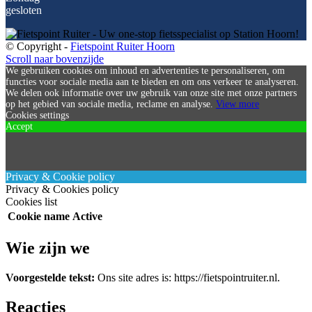
gesloten
© Copyright -
Fietspoint Ruiter Hoorn
Scroll naar bovenzijde
We gebruiken cookies om inhoud en advertenties te personaliseren, om
functies voor sociale media aan te bieden en om ons verkeer te analyseren.
We delen ook informatie over uw gebruik van onze site met onze partners
op het gebied van sociale media, reclame en analyse.
View more
Cookies settings
Accept
Privacy & Cookie policy
Privacy & Cookies policy
Cookies list
Cookie name
Active
Wie zijn we
Voorgestelde tekst:
Ons site adres is: https://fietspointruiter.nl.
Reacties